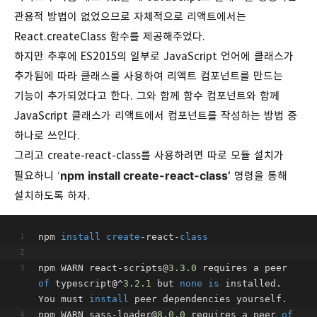
관용적 방법이 없었으므로 자체적으로 리액트에서는
React.createClass 함수를 제공해주었다.
하지만 추후에 ES2015의 일부로 JavaScript 언어에 클래스가
추가됨에 따라 클래스를 사용하여 리액트 컴포넌트를 만드는
기능이 추가되었다고 한다. 그와 함께 함수 컴포넌트와 함께
JavaScript 클래스가 리액트에서 컴포넌트를 작성하는 방법 중
하나로 쓰인다.
그리고 create-react-class를 사용하려면 따로 모듈 설치가
npm install create-react-class’
필요하니 ‘
명령을 통해
설치하도록 하자.
npm 
install
create
-react-
class
npm WARN react-scripts@
3.3
.0
 requires a peer 
of
 typescript@^
3.2
.1
 but 
none
is
 installed. 
You must 
install
 peer dependencies yourself.
npm WARN sass-loader@
8.0
.0
 requires a peer 
of