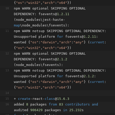
{
"os"
:
"win32"
,
"arch"
:
"x64"
})
npm WARN optional SKIPPING OPTIONAL 
DEPENDENCY: fsevents@
1.2
.11
(node_modules\jest-haste-
map
\node_modules\fsevents):
npm WARN notsup SKIPPING OPTIONAL DEPENDENCY: 
Unsupported platform 
for
 fsevents@
1.2
.11
: 
wanted {
"os"
:
"darwin"
,
"arch"
:
"any"
} (
current
: 
{
"os"
:
"win32"
,
"arch"
:
"x64"
})
npm WARN optional SKIPPING OPTIONAL 
DEPENDENCY: fsevents@
2.1
.2
(node_modules\fsevents):
npm WARN notsup SKIPPING OPTIONAL DEPENDENCY: 
Unsupported platform 
for
 fsevents@
2.1
.2
: 
wanted {
"os"
:
"darwin"
,
"arch"
:
"any"
} (
current
: 
{
"os"
:
"win32"
,
"arch"
:
"x64"
})
+ 
create
-react-
class
@
15.6
.3
added 
8
 packages 
from
83
contributors
and
audited 
906429
 packages 
in
25.232
s