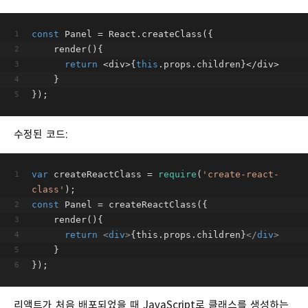
const
 Panel = React.createClass({
    render(){
return
 <div>{
this
.props.children}</div>
    }
});
수정된 코드:
var
 createReactClass = 
require
(
'create-react-
class'
);
const
 Panel = createReactClass({
    render(){
return
<
div
>
{this.props.children}
</
div
>
    }
});
리액트가 처음 배포되었을 때 JavaScript로 클래스를 생성하는