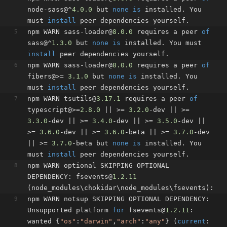
node-sass@^
4.0
.0
 but 
none
is
 installed. You 
must 
install
 peer dependencies yourself.
npm WARN sass-loader@
8.0
.0
 requires a peer 
of
sass@^
1.3
.0
 but 
none
is
 installed. You must 
install
 peer dependencies yourself.
npm WARN sass-loader@
8.0
.0
 requires a peer 
of
fibers@>= 
3.1
.0
 but 
none
is
 installed. You 
must 
install
 peer dependencies yourself.
npm WARN tsutils@
3.17
.1
 requires a peer 
of
typescript@>=
2.8
.0
 || >= 
3.2
.0
-dev || >= 
3.3
.0
-dev || >= 
3.4
.0
-dev || >= 
3.5
.0
-dev || 
>= 
3.6
.0
-dev || >= 
3.6
.0
-beta || >= 
3.7
.0
-dev 
|| >= 
3.7
.0
-beta but 
none
is
 installed. You 
must 
install
 peer dependencies yourself.
npm WARN optional SKIPPING OPTIONAL 
DEPENDENCY: fsevents@
1.2
.11
(node_modules\chokidar\node_modules\fsevents):
npm WARN notsup SKIPPING OPTIONAL DEPENDENCY: 
Unsupported platform 
for
 fsevents@
1.2
.11
: 
wanted {
"os"
:
"darwin"
,
"arch"
:
"any"
} (
current
: 