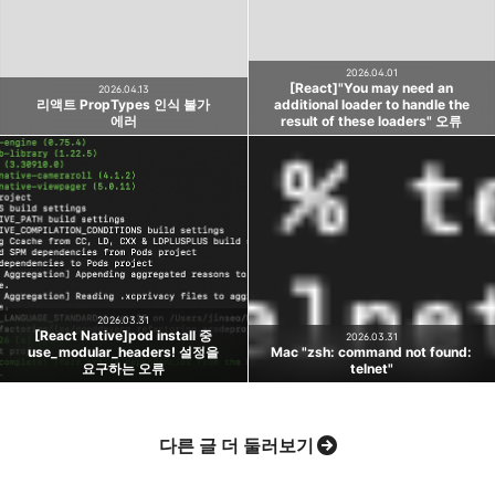
카카오톡
라인
트위터
Facebo
블로그입니다.
구독하기
2026.04.01
[React]"You may need an
2026.04.13
리액트 PropTypes 인식 불가
additional loader to handle the
에러
result of these loaders" 오류
밴드
네이버 블로그
Pocket
Everno
2026.03.31
[React Native]pod install 중
2026.03.31
use_modular_headers! 설정을
Mac "zsh: command not found:
요구하는 오류
telnet"
다른 글 더 둘러보기