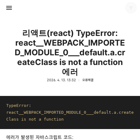
리액트(react) TypeError:
react__WEBPACK_IMPORTE
D_MODULE_0___default.a.cr
eateClass is not a function
에러
다용도 개인블로그
포화
2026. 4. 13. 13:32
오류해결
TypeError
: 
react__WEBPACK_IMPORTED_MODULE_0___default
.a
.create
Class
is
not
a
function
에러가 발생된 자바스크립트 코드: