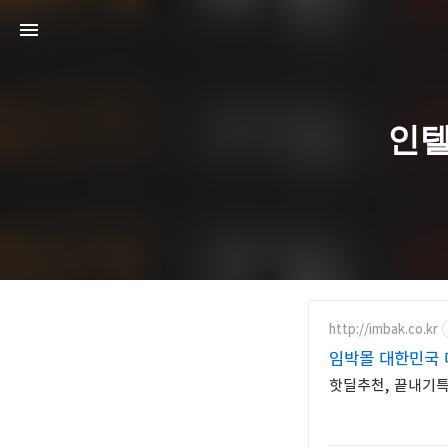
인텔
http://imbak.co.kr
임박몰 대한민국
핫딜추천, 끝내기특가