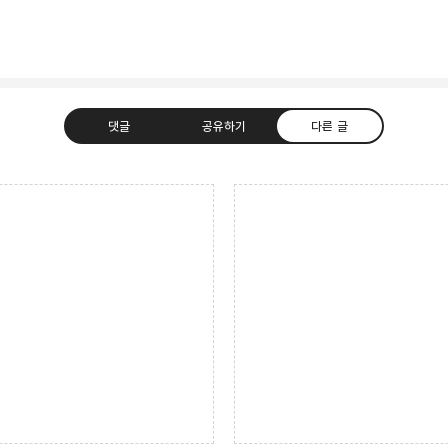
댓글
공유하기
다른 글
지식들을 기록하기 위한 블로그입니다.
트위터
Facebook
카카오스토리
밴드
Evernote