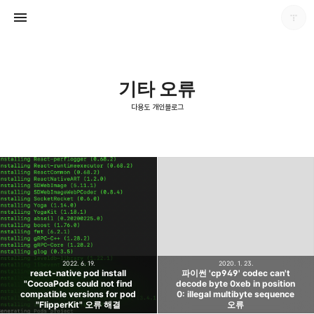
기타 오류
다용도 개인블로그
다용도 개인블로그
포화
2022. 6. 19.
2020. 1. 23.
react-native pod install
파이썬 'cp949' codec can't
"CocoaPods could not find
decode byte 0xeb in position
compatible versions for pod
0: illegal multibyte sequence
"FlipperKit" 오류 해결
오류