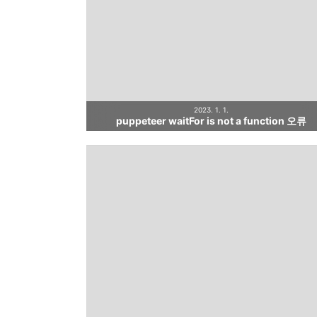
2023. 1. 1.
puppeteer waitFor is not a function 오류