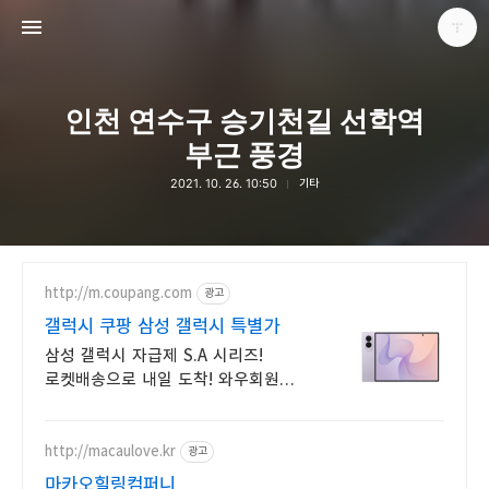
인천 연수구 승기천길 선학역
부근 풍경
2021. 10. 26. 10:50
기타
다용도 개인블로그
포화
http://m.coupang.com
광고
갤럭시 쿠팡 삼성 갤럭시 특별가
삼성 갤럭시 자급제 S.A 시리즈!
로켓배송으로 내일 도착! 와우회원
무료배송, 30일 반품! 부모님,
키즈폰으로 안심!
http://macaulove.kr
광고
마카오힐링컴퍼니