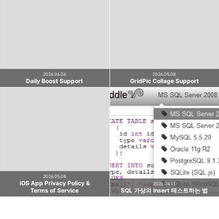
다용도 개인블로그
소중한 개발 경험들 또는 지식들을 기록하기 위한
카카오톡
라인
트위터
Facebo
블로그입니다.
구독하기
2026.06.06
2026.05.08
Daily Boost Support
GridPic Collage Support
밴드
네이버 블로그
Pocket
Everno
2026.05.08
iOS App Privacy Policy &
2026.04.13
Terms of Service
SQL 가상의 Insert 테스트하는 법