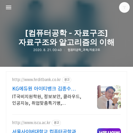
[컴퓨터공학 - 자료구조]
자료구조와 알고리즘의 이해
2020. 8. 21. 00:40
컴퓨터공학_과목/자료구조
다용도 개인블로그
포화
http://www.hrditbank.co.kr
광고
KG에듀원 아이티뱅크 김종수
27년경력전문가 IT취업상담
IT국비지원학원, 정보보안, 클라우드,
인공지능, 취업맞춤특기병,
국비취업교육.
http://www.iscu.ac.kr
광고
서울사이버대학교 컴퓨터공학과