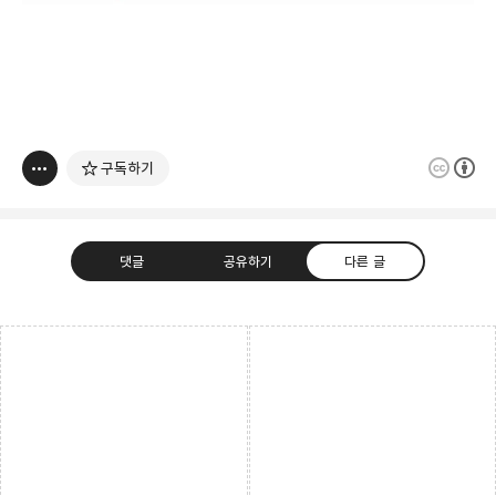
구독하기
댓글
공유하기
다른 글
다용도 개인블로그
소중한 개발 경험들 또는 지식들을 기록하기 위한
카카오톡
라인
트위터
Facebo
블로그입니다.
구독하기