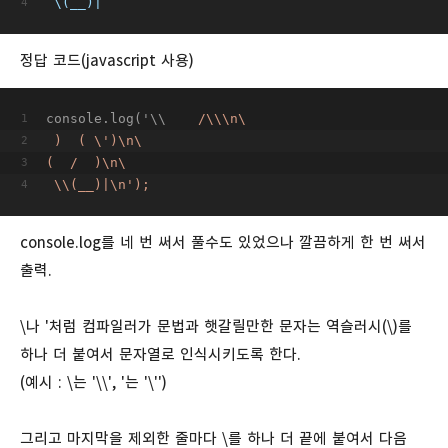
\(__)|
정답 코드(javascript 사용)
console.log('\\
/\\\n\
 )  ( \')\n\
(  /  )\n\
 \\(__)|\n');
console.log를 네 번 써서 풀수도 있었으나 깔끔하게 한 번 써서
출력.
\나 '처럼 컴파일러가 문법과 햇갈릴만한 문자는 역슬러시(\)를
하나 더 붙여서 문자열로 인식시키도록 한다.
(예시 : \는 '\\', '는 '\'')
그리고 마지막을 제외한 줄마다 \를 하나 더 끝에 붙여서 다음