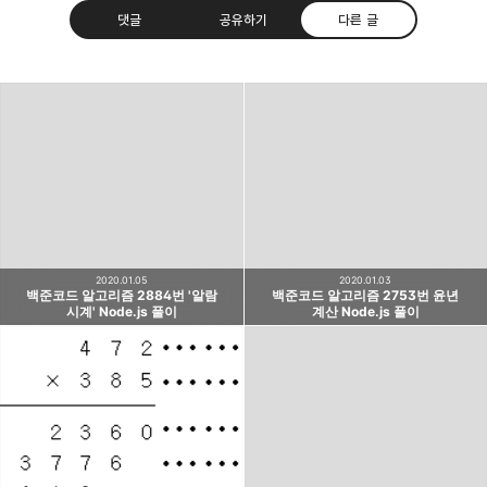
댓글
공유하기
다른 글
다용도 개인블로그
소중한 개발 경험들 또는 지식들을 기록하기 위한
카카오톡
라인
트위터
Facebo
블로그입니다.
구독하기
2020.01.05
2020.01.03
백준코드 알고리즘 2884번 '알람
백준코드 알고리즘 2753번 윤년
시계' Node.js 풀이
계산 Node.js 풀이
밴드
네이버 블로그
Pocket
Everno