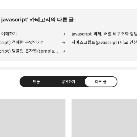
>
javascript
' 카테고리의 다른 글
 선언 이해하기
javascript 객체, 배열 비구조화 할
cript) 객체란 무엇인가?
자바스크립트(javascript) 비교 연
자바스크립트(javascript) 템플릿 문자열(template strings) 알아보기
댓글
공유하기
다른 글
지식들을 기록하기 위한 블로그입니다.
트위터
Facebook
카카오스토리
밴드