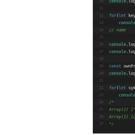
console
.lo
for
(
let
 ke
consol
// name
console
.lo
console
.lo
const
 ownP
console
.lo
for
(
let
 sy
consol
/* 
Array(1) [
Array(1) [
*/