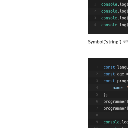
console
.log
console
.log
console
.log
console
.log
Symbol('strin
const
 lang
const
 age 
const
 prog
name
: 
};
programmer
programmer
console
.lo