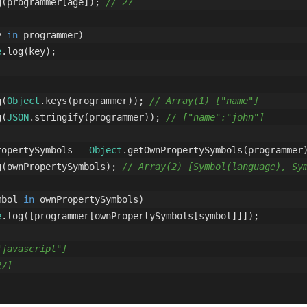
g(programmer[age]); 
// 27
y 
in
 programmer) 
e
.log(key);
g(
Object
.keys(programmer)); 
// Array(1) ["name"]
g(
JSON
.stringify(programmer)); 
// ["name":"john"]
ropertySymbols = 
Object
.getOwnPropertySymbols(programmer
g(ownPropertySymbols); 
// Array(2) [Symbol(language), Sy
mbol 
in
 ownPropertySymbols) 
e
.log([programmer[ownPropertySymbols[symbol]]]);
"javascript"]
27]