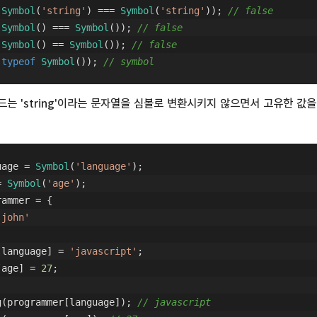
(
Symbol
(
'string'
) === 
Symbol
(
'string'
)); 
// false
(
Symbol
() === 
Symbol
()); 
// false
(
Symbol
() == 
Symbol
()); 
// false
(
typeof
Symbol
()); 
// symbol
g') 코드는 'string'이라는 문자열을 심볼로 변환시키지 않으면서 고유한 값
uage = 
Symbol
(
'language'
);
= 
Symbol
(
'age'
);
rammer = {
'john'
[language] = 
'javascript'
;
[age] = 
27
;
g(programmer[language]); 
// javascript