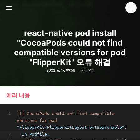
react-native pod install
"CocoaPods could not find
compatible versions for pod
"FlipperKit" 오류 해결
다용도 개인블로그
2022. 6. 19. 09:58
기타 오류
포화
에러 내용
[!]
CocoaPods
could
not
find
compatible
versions
for
pod
"FlipperKit/FlipperKitLayoutTextSearchable":
In Podfile: