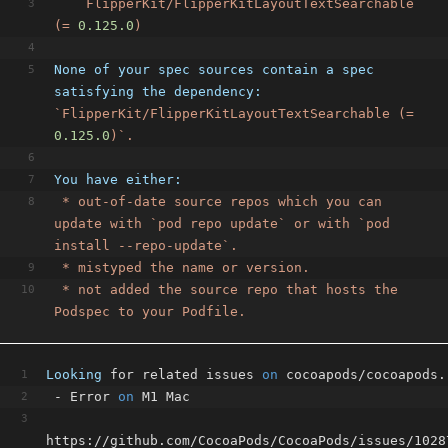
FlipperKit/FlipperKitLayoutTextSearchable
(=
0.125
.0
)
None of your spec sources contain a spec 
satisfying the dependency:
`FlipperKit/FlipperKitLayoutTextSearchable
(=
0.125
.0
)`.
You have either:
*
out-of-date
source
repos
which
you
can
update
with
`pod
repo
update`
or
with
`pod
install
--repo-update`.
*
mistyped
the
name
or
version.
*
not
added
the
source
repo
that
hosts
the
Podspec
to
your
Podfile.
Looking
 for related issues 
on
 cocoapods/cocoapods.
 - Error 
on
 M1 Mac
https://github.com/CocoaPods/CocoaPods/issues/10287