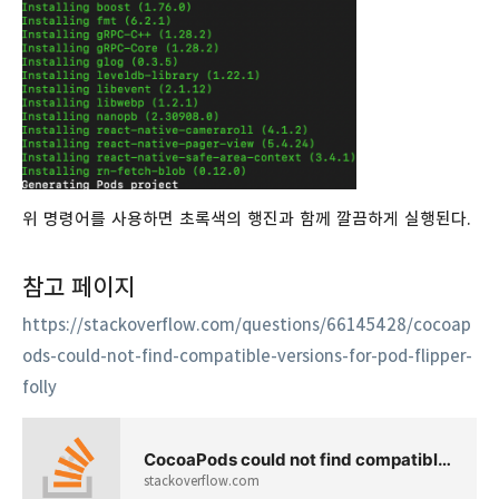
위 명령어를 사용하면 초록색의 행진과 함께 깔끔하게 실행된다.
참고 페이지
https://stackoverflow.com/questions/66145428/cocoap
ods-could-not-find-compatible-versions-for-pod-flipper-
folly
CocoaPods could not find compatible versions for pod "Flipper-Folly"
stackoverflow.com